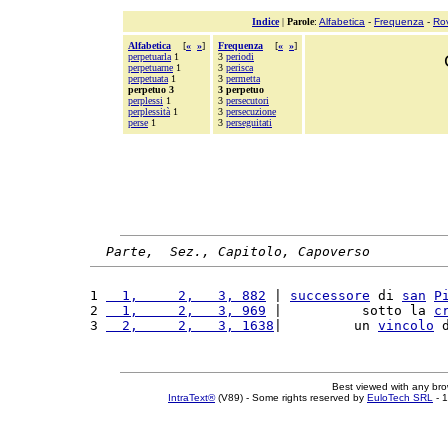
Indice
|
Parole
:
Alfabetica
-
Frequenza
-
Ro
Alfabetica
[
«
»
]
Frequenza
[
«
»
]
perpetuarla
1
3
periodi
perpetuarne
1
3
perisca
perpetuata
1
3
permetta
perpetuo 3
3 perpetuo
perplessi
1
3
persecutori
perplessità
1
3
persecuzione
perse
1
3
perseguitati
Parte,  Sez., Capitolo, Capoverso
1 
  1,     2,   3, 882
 | 
successore
 di 
san
P
2 
  1,     2,   3, 969
 |          sotto la 
c
3 
  2,     2,   3, 1638
|         un 
vincolo
 
Best viewed with any br
IntraText®
(V89) - Some rights reserved by
EuloTech SRL
- 1