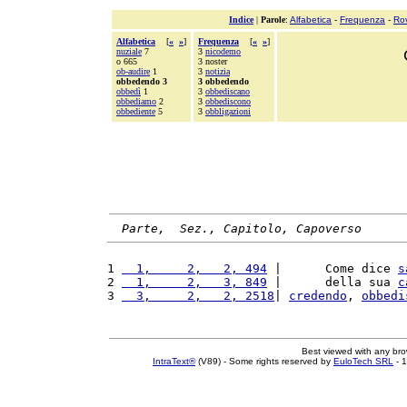
Indice
|
Parole
:
Alfabetica
-
Frequenza
-
Ro
Alfabetica
[
«
»
]
Frequenza
[
«
»
]
nuziale
7
3
nicodemo
o 665
3 noster
ob-audire
1
3
notizia
obbedendo 3
3 obbedendo
obbedì
1
3
obbediscano
obbediamo
2
3
obbediscono
obbediente
5
3
obbligazioni
Parte,  Sez., Capitolo, Capoverso
1 
  1,     2,   2, 494
 |      Come dice 
s
2 
  1,     2,   3, 849
 |      della sua 
c
3 
  3,     2,   2, 2518
| 
credendo
, 
obbedi
Best viewed with any br
IntraText®
(V89) - Some rights reserved by
EuloTech SRL
- 1