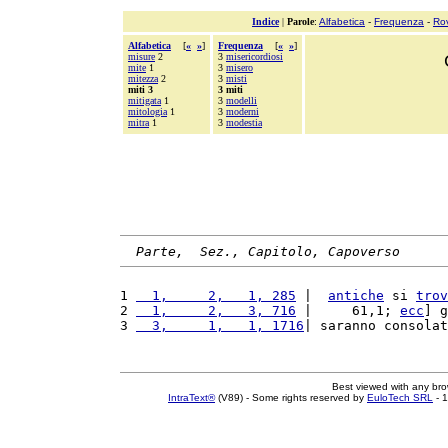
Indice
|
Parole
:
Alfabetica
-
Frequenza
-
Ro
Alfabetica
[
«
»
]
Frequenza
[
«
»
]
misure
2
3
misericordiosi
mite
1
3
misero
mitezza
2
3
misti
miti 3
3 miti
mitigata
1
3
modelli
mitologia
1
3
moderni
mitra
1
3
modestia
Parte,  Sez., Capitolo, Capoverso
1 
  1,     2,   1, 285
 |  
antiche
 si 
trov
2 
  1,     2,   3, 716
 |     61,1; 
ecc
] g
3 
  3,     1,   1, 1716
| saranno consolat
Best viewed with any br
IntraText®
(V89) - Some rights reserved by
EuloTech SRL
- 1