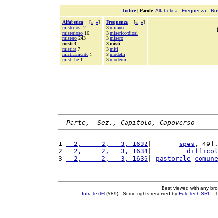
Indice
|
Parole
:
Alfabetica
-
Frequenza
-
Ro
Alfabetica
[
«
»
]
Frequenza
[
«
»
]
misteriosi
2
3
mirano
misterioso
16
3
misericordiosi
mistero
243
3
misero
misti 3
3 misti
mistica
7
3
miti
misticamente
1
3
modelli
mistiche
1
3
moderni
Parte,  Sez., Capitolo, Capoverso
1 
  2,     2,   3, 1632
|       
spes
, 49].
2 
  2,     2,   3, 1634
|         
difficol
3 
  2,     2,   3, 1636
| 
pastorale
comune
Best viewed with any br
IntraText®
(V89) - Some rights reserved by
EuloTech SRL
- 1