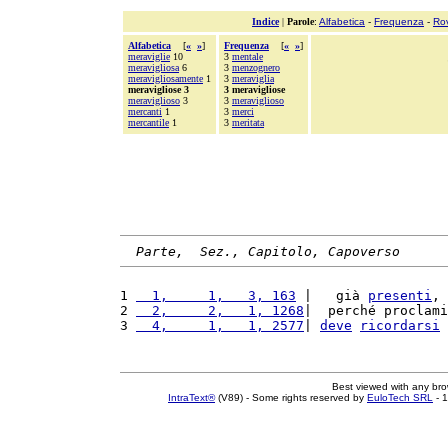
Indice
|
Parole
:
Alfabetica
-
Frequenza
-
Ro
Alfabetica
[
«
»
]
Frequenza
[
«
»
]
meraviglie
10
3
mentale
meravigliosa
6
3
menzognero
meravigliosamente
1
3
meraviglia
meravigliose 3
3 meravigliose
meraviglioso
3
3
meraviglioso
mercanti
1
3
merci
mercantile
1
3
meritata
Parte,  Sez., Capitolo, Capoverso
1 
  1,     1,   3, 163
 |   già 
presenti
, 
2 
  2,     2,   1, 1268
|  perché proclami
3 
  4,     1,   1, 2577
| 
deve
ricordarsi
 
Best viewed with any br
IntraText®
(V89) - Some rights reserved by
EuloTech SRL
- 1