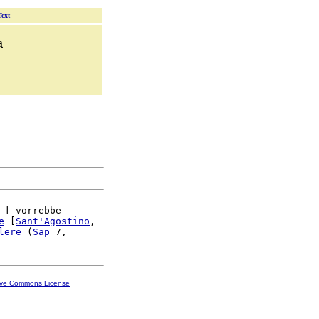
Text
a
 ] vorrebbe

e
 [
Sant'
Agostino
,

lere
 (
Sap
ive Commons License