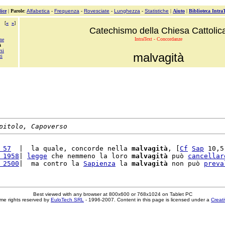
ice
|
Parole
:
Alfabetica
-
Frequenza
-
Rovesciate
-
Lunghezza
-
Statistiche
|
Aiuto
|
Biblioteca Intra
[
«
»
]
Catechismo della Chiesa Cattolic
IntraText - Concordanze
ne
à
si
malvagità
ti
pitolo, Capoverso
 57
  |  la quale, concorde nella 
malvagità
, [
Cf
Sap
 10,5
 1958
| 
legge
 che nemmeno la loro 
malvagità
 può 
cancellar
 2500
|  ma contro la 
Sapienza
 la 
malvagità
 non può 
preva
Best viewed with any browser at 800x600 or 768x1024 on Tablet PC
me rights reserved by
EuloTech SRL
- 1996-2007. Content in this page is licensed under a
Creat