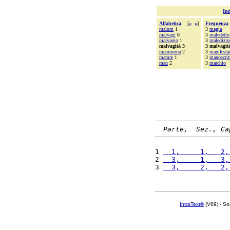
Ind
Alfabetica
[
«
»
]
Frequenza
malum
1
3
magia
malvagi
6
3
maledetto
malvagio
1
3
maledizio
malvagità 3
3 malvagit
mammona
2
3
manifestar
mamre
1
3
manoscrit
man
2
3
marchio
Parte,  Sez., Ca
1 
  1,     1,   2,
2 
  3,     1,   3,
3 
  3,     2,   2,
IntraText®
(V89) - So