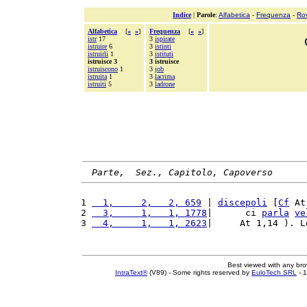
Indice
|
Parole
:
Alfabetica
-
Frequenza
-
Ro
Alfabetica
[
«
»
]
Frequenza
[
«
»
]
istr
17
3
ispirate
istruire
6
3
istinti
istruirli
1
3
istituti
istruisce 3
3 istruisce
istruiscono
1
3
job
istruita
1
3
lacrima
istruiti
5
3
ladrone
Parte,  Sez., Capitolo, Capoverso
1 
  1,     2,   2, 659
 | 
discepoli
 [
Cf
 At
2 
  3,     1,   1, 1778
|      ci 
parla
ve
3 
  4,     1,   1, 2623
|     At 1,14 ). L
Best viewed with any br
IntraText®
(V89) - Some rights reserved by
EuloTech SRL
- 1