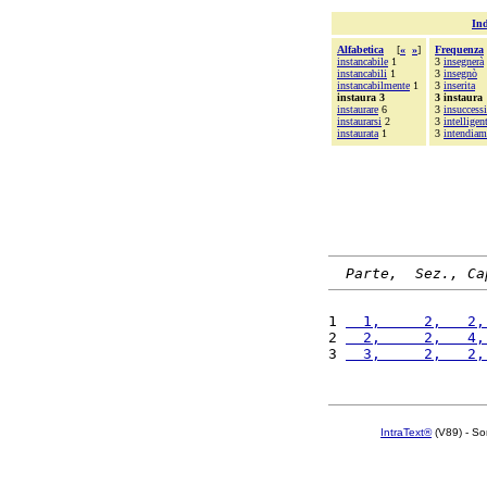
Ind
Alfabetica
[
«
»
]
Frequenza
instancabile
1
3
insegnerà
instancabili
1
3
insegnò
instancabilmente
1
3
inserita
instaura 3
3 instaura
instaurare
6
3
insuccessi
instaurarsi
2
3
intelligen
instaurata
1
3
intendia
Parte,  Sez., Ca
1 
  1,     2,   2,
2 
  2,     2,   4,
3 
  3,     2,   2,
IntraText®
(V89) - So