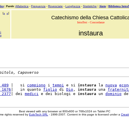
ice
|
Parole
:
Alfabetica
-
Frequenza
-
Rovesciate
-
Lunghezza
-
Statistiche
|
Aiuto
|
Biblioteca Intra
[
«
»
]
Catechismo della Chiesa Cattolic
IntraText - Concordanze
instaura
ti
mo
pitolo, Capoverso
 489
 |   si 
compiono
 i 
tempi
 e si 
instaura
 la 
nuova
econ
 1676
|   in quanto 
figlio
 di 
Dio
, 
instaura
 una 
fraternit
 2377
| dei 
medici
 e dei biologi e 
instaura
 un 
dominio
 de
Best viewed with any browser at 800x600 or 768x1024 on Tablet PC
me rights reserved by
EuloTech SRL
- 1996-2007. Content in this page is licensed under a
Creat