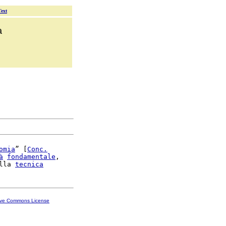
Text
a
omia
” [
Conc.
à
fondamentale
,

lla 
tecnica
ive Commons License