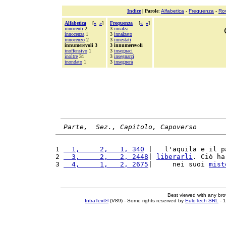
Indice
|
Parole
:
Alfabetica
-
Frequenza
-
Ro
Alfabetica
[
«
»
]
Frequenza
[
«
»
]
innocenti
2
3
innalza
innocenza
1
3
innalzato
innocenzo
2
3
innestati
innumerevoli 3
3 innumerevoli
inoffensivo
1
3
insegnaci
inoltre
31
3
insegnarci
inondato
1
3
insegnerà
Parte,  Sez., Capitolo, Capoverso
1 
  1,     2,   1, 340
 |   l'aquila e il p
2 
  3,     2,   2, 2448
| 
liberarli
. Ciò ha
3 
  4,     1,   2, 2675
|     nei suoi 
mist
Best viewed with any br
IntraText®
(V89) - Some rights reserved by
EuloTech SRL
- 1