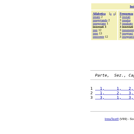
Ind
Alfabetica
[
«
»
]
Frequenza
innato
2
3
iniziati
inneggiando
2
3
innalza
inneggiano
1
3
innalzato
innestati 3
3 innestati
inni
12
3
innumerev
inno
13
3
insegnaci
innocente
12
3
insegnarci
Parte,  Sez., Ca
1 
  1,     1,   2,
2 
  1,     2,   3,
3 
  3,     1,   3,
IntraText®
(V89) - So