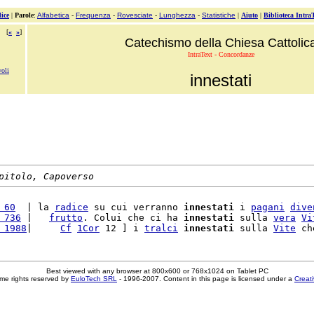
ice
|
Parole
:
Alfabetica
-
Frequenza
-
Rovesciate
-
Lunghezza
-
Statistiche
|
Aiuto
|
Biblioteca Intra
[
«
»
]
Catechismo della Chiesa Cattolic
IntraText - Concordanze
oli
innestati
pitolo, Capoverso
 60
  | la 
radice
 su cui verranno 
innestati
 i 
pagani
dive
 736
 |   
frutto
. Colui che ci ha 
innestati
 sulla 
vera
Vi
 1988
|     
Cf
1Cor
 12 ] i 
tralci
innestati
 sulla 
Vite
Best viewed with any browser at 800x600 or 768x1024 on Tablet PC
me rights reserved by
EuloTech SRL
- 1996-2007. Content in this page is licensed under a
Creat