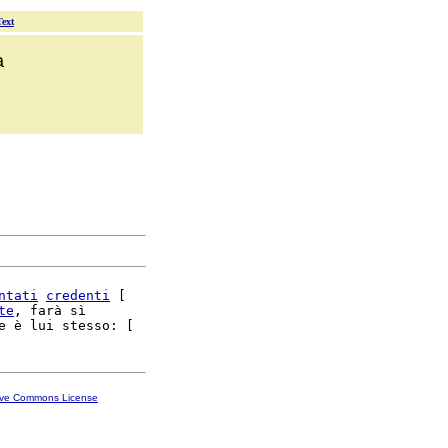
Text
a
ntati
credenti
 [

te
, farà sì

ive Commons License