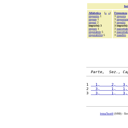
Ind
Alfabetica
[
«
»
]
Frequenza
impunito
1
3
imposta
impure
1
3
impostura
impuri
2
3
impulsi
impurità 3
3 impurità
impuro
1
3
inaccettab
imputabile
5
3
inaccettab
imputabilità
5
3
inaudito
Parte,  Sez., Ca
1 
  1,     2,   3,
2 
  3,     1,   1,
3 
  3,     1,   3,
IntraText®
(V89) - So