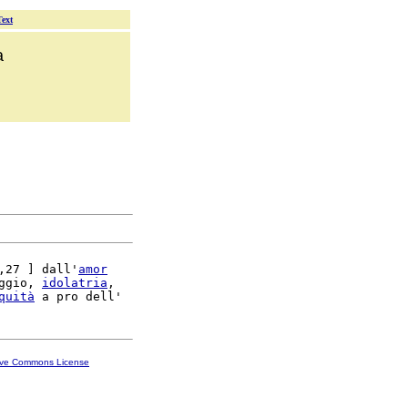
Text
a
,27 ] dall'
amor
ggio, 
idolatria
,

quità
ive Commons License