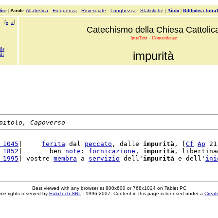
ice
|
Parole
:
Alfabetica
-
Frequenza
-
Rovesciate
-
Lunghezza
-
Statistiche
|
Aiuto
|
Biblioteca Intra
[
«
»
]
Catechismo della Chiesa Cattolic
IntraText - Concordanze
ile
impurità
ili
pitolo, Capoverso
 1045
|     
ferita
 dal 
peccato
, dalle 
impurità
, [
Cf
Ap
 21
 1852
|       ben 
note
: 
fornicazione
, 
impurità
, libertina
 1995
| vostre 
membra
 a 
servizio
 dell'
impurità
 e dell'
ini
Best viewed with any browser at 800x600 or 768x1024 on Tablet PC
me rights reserved by
EuloTech SRL
- 1996-2007. Content in this page is licensed under a
Creat