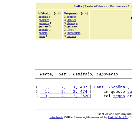
Indice
|
Parole
:
Alfabetica
-
Frequenza
-
Ro
Alfabetica
[
«
»
]
Frequenza
[
«
»
]
ignorano
9
3
hominis
ignoranza
21
3
identico
ignoranze
1
3
ideologie
ignorare 3
3 ignorare
ignorarlo
1
3
illeciti
ignorato
1
3
immacolato
ignori
1
3
immune
Parte,  Sez., Capitolo, Capoverso
1 
  1,     2,   1, 407
 | 
Denz
. -
Schönm
., 
2 
  1,     2,   2, 474
 |     in questo 
ca
3 
  3,     2,   2, 2520
|     tal 
segno
 er
Best viewed with any br
IntraText®
(V89) - Some rights reserved by
EuloTech SRL
- 1