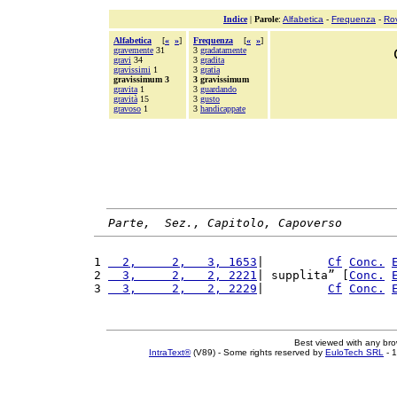
Indice
|
Parole
:
Alfabetica
-
Frequenza
-
Ro
Alfabetica
[
«
»
]
Frequenza
[
«
»
]
gravemente
31
3
gradatamente
gravi
34
3
gradita
gravissimi
1
3
gratia
gravissimum 3
3 gravissimum
gravita
1
3
guardando
gravità
15
3
gusto
gravoso
1
3
handicappate
Parte,  Sez., Capitolo, Capoverso
1 
  2,     2,   3, 1653
|         
Cf
Conc.
2 
  3,     2,   2, 2221
| supplita” [
Conc.
3 
  3,     2,   2, 2229
|         
Cf
Conc.
Best viewed with any br
IntraText®
(V89) - Some rights reserved by
EuloTech SRL
- 1