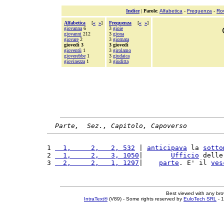
Indice
|
Parole
:
Alfabetica
-
Frequenza
-
Ro
Alfabetica
[
«
»
]
Frequenza
[
«
»
]
giovanna
6
3
gioie
giovanni
212
3
giona
giovare
2
3
giornata
giovedì 3
3 giovedì
gioventù
1
3
girolamo
gioverebbe
1
3
giudaica
giovinezza
1
3
giuditta
Parte,  Sez., Capitolo, Capoverso
1 
  1,     2,   2, 532
 | 
anticipava
 la 
sotto
2 
  1,     2,   3, 1050
|       
Ufficio
 delle
3 
  2,     2,   1, 1297
|    
parte
. E' il 
ves
Best viewed with any br
IntraText®
(V89) - Some rights reserved by
EuloTech SRL
- 1