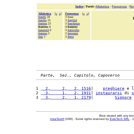
Indice
|
Parole
:
Alfabetica
-
Frequenza
-
Ro
Alfabetica
[
«
»
]
Frequenza
[
«
»
]
fratelli
59
3 foste
fratello
25
3
fragilità
fraterna
23
3
franchezza
fraterne 3
3 fraterne
fraternità
9
3
fratricidio
fraterno
5
3
frequenti
frati
1
3
fretta
Parte,  Sez., Capitolo, Capoverso
1 
  2,     2,   2, 1516
|    
preghiere
 e l
2 
  3,     1,   2, 1931
| 
instaurarsi
 di 
s
3 
  3,     2,   1, 2179
|         
Signore
 
Best viewed with any br
IntraText®
(V89) - Some rights reserved by
EuloTech SRL
- 1