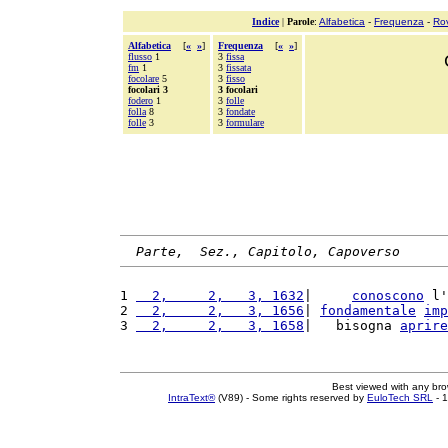
Indice
|
Parole
:
Alfabetica
-
Frequenza
-
Ro
Alfabetica
[
«
»
]
Frequenza
[
«
»
]
flusso
1
3
fissa
fm
1
3
fissata
focolare
5
3
fisso
focolari 3
3 focolari
fodero
1
3
folle
folla
8
3
fondate
folle
3
3
formulare
Parte,  Sez., Capitolo, Capoverso
1 
  2,     2,   3, 1632
|     
conoscono
 l'
2 
  2,     2,   3, 1656
| 
fondamentale
imp
3 
  2,     2,   3, 1658
|   bisogna 
aprire
Best viewed with any br
IntraText®
(V89) - Some rights reserved by
EuloTech SRL
- 1