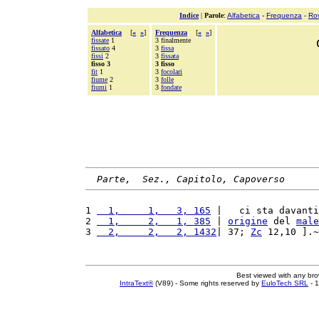
Indice
|
Parole
:
Alfabetica
-
Frequenza
-
Ro
Alfabetica
[
«
»
]
Frequenza
[
«
»
]
fissate
1
3 finalmente
fissato
4
3
fissa
fissi
2
3
fissata
fisso 3
3 fisso
fit
1
3
focolari
fiume
2
3
folle
fiumi
1
3
fondate
Parte,  Sez., Capitolo, Capoverso
1 
  1,     1,   3, 165
 |   ci sta davanti
2 
  1,     2,   1, 385
 | 
origine
 del 
male
3 
  2,     2,   2, 1432
| 37; 
Zc
 12,10 ].~
Best viewed with any br
IntraText®
(V89) - Some rights reserved by
EuloTech SRL
- 1