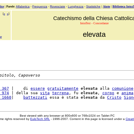
ice
|
Parole
:
Alfabetica
-
Frequenza
-
Rovesciate
-
Lunghezza
-
Statistiche
|
Aiuto
|
Biblioteca Intra
[
«
»
]
Catechismo della Chiesa Cattolic
IntraText - Concordanze
elevata
ne
pitolo, Capoverso
 367
 |    di 
essere
gratuitamente
elevata
 alla 
comunione
 974
 | della sua 
vita
terrena
, fu 
elevata
, 
corpo
 e 
anima
 1660
|    
battezzati
 essa è stata 
elevata
 da 
Cristo
Sign
Best viewed with any browser at 800x600 or 768x1024 on Tablet PC
me rights reserved by
EuloTech SRL
- 1996-2007. Content in this page is licensed under a
Creat