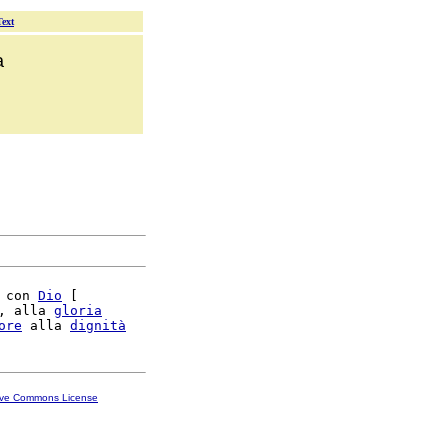
Text
a
 con 
Dio
 [

, alla 
gloria
ore
 alla 
dignità
ive Commons License