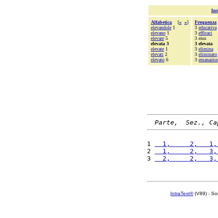
Ind
Alfabetica
[
«
»
]
Frequenza
elevandole
1
3
educativa
elevano
1
3
efficaci
elevare
5
3 eius
elevata 3
3 elevata
elevate
1
3
elimina
elevati
2
3
eliminato
elevato
6
3
emanazio
Parte,  Sez., Ca
1 
  1,     2,   1,
2 
  1,     2,   3,
3 
  2,     2,   3,
IntraText®
(V89) - So