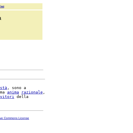
Text
a
stà
, sono a

ma 
anima
razionale
,

vitori
ive Commons License