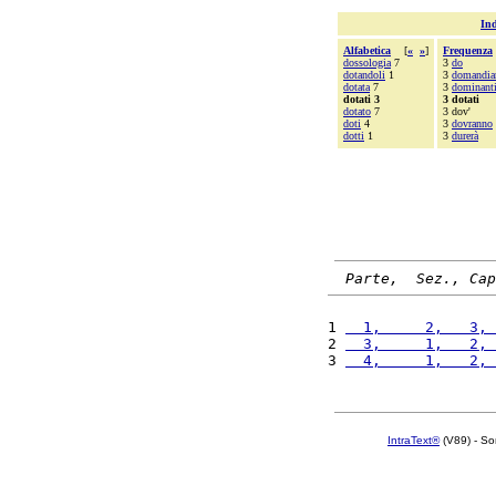
Ind
Alfabetica
[
«
»
]
Frequenza
dossologia
7
3
do
dotandoli
1
3
domandi
dotata
7
3
dominant
dotati 3
3 dotati
dotato
7
3 dov'
doti
4
3
dovranno
dotti
1
3
durerà
Parte,  Sez., Cap
1 
  1,     2,   3, 
2 
  3,     1,   2, 
3 
  4,     1,   2, 
IntraText®
(V89) - So