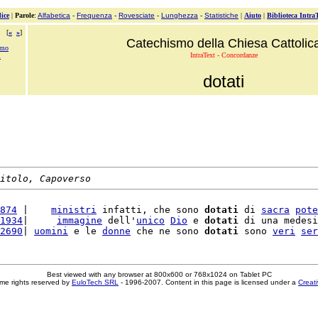
ice
|
Parole
:
Alfabetica
-
Frequenza
-
Rovesciate
-
Lunghezza
-
Statistiche
|
Aiuto
|
Biblioteca Intra
[
«
»
]
Catechismo della Chiesa Cattolic
amo
IntraText - Concordanze
i
dotati
itolo, Capoverso
874
 |    
ministri
 infatti, che sono 
dotati
 di 
sacra
pote
1934
|     
immagine
 dell'
unico
Dio
 e 
dotati
 di una medesi
2690
| 
uomini
 e le 
donne
 che ne sono 
dotati
 sono 
veri
ser
Best viewed with any browser at 800x600 or 768x1024 on Tablet PC
me rights reserved by
EuloTech SRL
- 1996-2007. Content in this page is licensed under a
Creat