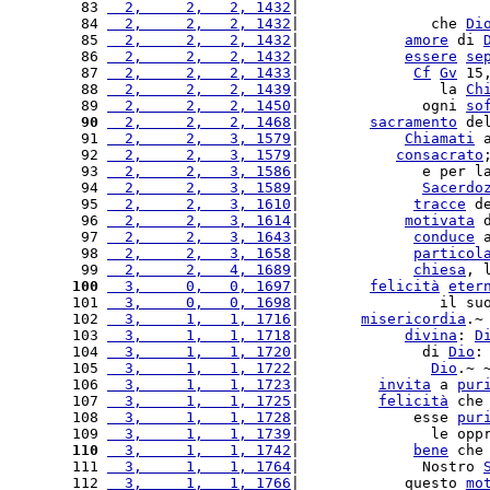
 83 
  2,     2,   2, 1432
|                     
 84 
  2,     2,   2, 1432
|               che 
Di
 85 
  2,     2,   2, 1432
|            
amore
 di 
 86 
  2,     2,   2, 1432
|            
essere
se
 87 
  2,     2,   2, 1433
|             
Cf
Gv
 15
 88 
  2,     2,   2, 1439
|                la 
Ch
 89 
  2,     2,   2, 1450
|              ogni 
so
 90
  2,     2,   2, 1468
|        
sacramento
 de
 91 
  2,     2,   3, 1579
|            
Chiamati
 
 92 
  2,     2,   3, 1579
|           
consacrato
 93 
  2,     2,   3, 1586
|              e per l
 94 
  2,     2,   3, 1589
|              
Sacerdo
 95 
  2,     2,   3, 1610
|             
tracce
 d
 96 
  2,     2,   3, 1614
|            
motivata
 
 97 
  2,     2,   3, 1643
|             
conduce
 
 98 
  2,     2,   3, 1658
|             
particol
 99 
  2,     2,   4, 1689
|             
chiesa
, 
100
  3,     0,   0, 1697
|        
felicità
eter
101 
  3,     0,   0, 1698
|                il su
102 
  3,     1,   1, 1716
|       
misericordia
.~
103 
  3,     1,   1, 1718
|            
divina
: 
D
104 
  3,     1,   1, 1720
|              di 
Dio
:
105 
  3,     1,   1, 1722
|               
Dio
.~ 
106 
  3,     1,   1, 1723
|         
invita
 a 
pur
107 
  3,     1,   1, 1725
|         
felicità
 che
108 
  3,     1,   1, 1728
|             esse 
pur
109 
  3,     1,   1, 1739
|               le opp
110
  3,     1,   1, 1742
|             
bene
 che
111 
  3,     1,   1, 1764
|              Nostro 
112 
  3,     1,   1, 1766
|            questo 
mo