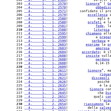
203 
  4,     1,   1, 2570
|         
Signore
” ( 
G
204 
  4,     1,   1, 2570
|              
obbedis
205 
  4,     1,   1, 2571
|      confidato il pr
206 
  4,     1,   1, 2579
|          
eccellenza
 
207 
  4,     1,   1, 2580
|               egli è
208 
  4,     1,   1, 2580
|          
profeti
 e l
209 
  4,     1,   1, 2581
|              
fede
, l
210
  4,     1,   1, 2588
|             
liturgia
211 
  4,     1,   1, 2595
|         
chiamano
 all
212 
  4,     1,   1, 2599
|              a 
prega
213 
  4,     1,   1, 2599
|            
serbava
 e
214 
  4,     1,   1, 2603
|         
esprime
 la 
p
215 
  4,     1,   1, 2603
|              
amorosa
216 
  4,     1,   1, 2604
|       
accordato
; è i
217 
  4,     1,   1, 2608
|         
insiste
 sull
218 
  4,     1,   1, 2608
|              
perdono
219 
  4,     1,   1, 2608
|              6,14-15
220
  4,     1,   1, 2609
|                     
221 
  4,     1,   1, 2611
|          
Signore
”, m
222 
  4,     1,   1, 2613
|                
rigua
223 
  4,     1,   1, 2621
|            
discepoli
224 
  4,     1,   1, 2626
|               poiché
225 
  4,     1,   1, 2635
|                è la 
226 
  4,     1,   1, 2641
|           
Signore
 co
227 
  4,     1,   1, 2645
|               che 
Di
228 
  4,     1,   2, 2651
|             quali 
co
229 
  4,     1,   2, 2652
|                l'
acq
230
  4,     1,   2, 2654
|        
riassumono
 le
231 
  4,     1,   2, 2655
|          della 
salve