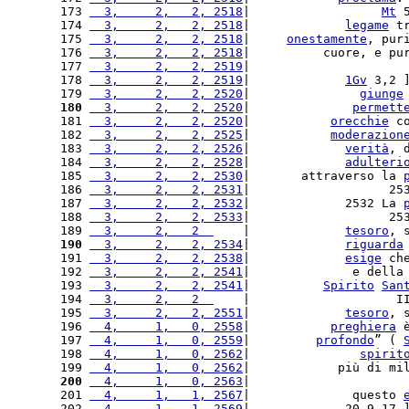
173 
  3,     2,   2, 2518
|                  
Mt
 
174 
  3,     2,   2, 2518
|             
legame
 t
175 
  3,     2,   2, 2518
|     
onestamente
, pur
176 
  3,     2,   2, 2518
|          cuore, e pu
177 
  3,     2,   2, 2519
|                     
178 
  3,     2,   2, 2519
|             
1Gv
 3,2 
179 
  3,     2,   2, 2520
|               
giunge
180
  3,     2,   2, 2520
|              
permett
181 
  3,     2,   2, 2520
|           
orecchie
 c
182 
  3,     2,   2, 2525
|           
moderazion
183 
  3,     2,   2, 2526
|             
verità
, 
184 
  3,     2,   2, 2528
|             
adulteri
185 
  3,     2,   2, 2530
|       attraverso la 
186 
  3,     2,   2, 2531
|                   25
187 
  3,     2,   2, 2532
|             2532 La 
188 
  3,     2,   2, 2533
|                   25
189 
  3,     2,   2  
    |             
tesoro
, 
190
  3,     2,   2, 2534
|             
riguarda
191 
  3,     2,   2, 2538
|             
esige
 ch
192 
  3,     2,   2, 2541
|              e della
193 
  3,     2,   2, 2541
|          
Spirito
San
194 
  3,     2,   2  
    |                    I
195 
  3,     2,   2, 2551
|             
tesoro
, 
196 
  4,     1,   0, 2558
|           
preghiera
 
197 
  4,     1,   0, 2559
|         
profondo
” ( 
198 
  4,     1,   0, 2562
|               
spirit
199 
  4,     1,   0, 2562
|            più di mi
200
  4,     1,   0, 2563
|                     
201 
  4,     1,   1, 2567
|              questo 
202 
  4,     1,   1, 2569
|             20-9,17 