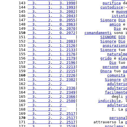
143 
  3,     1,   3, 1990
|           
purifica
 d
144 
  3,     1,   3, 1993
|          
custodisce
:
145 
  3,     1,   3, 2002
|               e 
muov
146 
  3,     1,   3, 2043
|               
istint
147 
  3,     2,   0, 2055
|          
Signore
Dio
148 
  3,     2,   0, 2063
|              
amico
 e
149 
  3,     2,   0, 2070
|                
Dio
 a
150
  3,     2,   0, 2072
|   
comandamenti
 sono 
151 
  3,     2,   1  
    |          
SIGNORE
DIO
152 
  3,     2,   1, 2083
|          
Signore
Dio
153 
  3,     2,   1, 2126
|           
aspirazion
154 
  3,     2,   1, 2133
|          
Signore
 tuo
155 
  3,     2,   1, 2176
|             
naturalm
156 
  3,     2,   1, 2179
|          
grido
 è 
ele
157 
  3,     2,   2, 2196
|              
Dio
 tuo
158 
  3,     2,   2, 2213
|           
persone
um
159 
  3,     2,   2, 2215
|          
Onora
 tuo 
p
160
  3,     2,   2, 2226
|             
comunità
161 
  3,     2,   2, 2302
|            
Signore
c
162 
  3,     2,   2  
    |             
adulteri
163 
  3,     2,   2, 2336
|             
adulteri
164 
  3,     2,   2, 2349
|            
facilment
165 
  3,     2,   2, 2366
|               degli 
166 
  3,     2,   2, 2500
|         
indicibile
, 
167 
  3,     2,   2  
    |             
adulteri
168 
  3,     2,   2  
    |               I. La 
169 
  3,     2,   2, 2517
|                     
170
  3,     2,   2, 2517
|              
persona
171 
  3,     2,   2, 2517
|       attraverso la 
172 
  3,     2,   2, 2518
|            
proclama
: