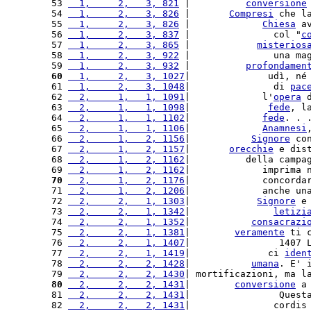
 53 
  1,     2,   3, 821
 |          
conversione
 54 
  1,     2,   3, 826
 |       
Compresi
 che l
 55 
  1,     2,   3, 826
 |             
Chiesa
 a
 56 
  1,     2,   3, 837
 |               col "
c
 57 
  1,     2,   3, 865
 |            
misterios
 58 
  1,     2,   3, 922
 |               una ma
 59 
  1,     2,   3, 932
 |          
profondamen
 60
  1,     2,   3, 1027
|              udì, né
 61 
  1,     2,   3, 1048
|               di 
pac
 62 
  2,     1,   1, 1091
|             l'
opera
 
 63 
  2,     1,   1, 1098
|              
fede
, l
 64 
  2,     1,   1, 1102
|             
fede
. . 
 65 
  2,     1,   1, 1106
|             
Anamnesi
 66 
  2,     1,   2, 1156
|           
Signore
 co
 67 
  2,     1,   2, 1157
|       
orecchie
 e dis
 68 
  2,     1,   2, 1162
|          della campa
 69 
  2,     1,   2, 1162
|             imprima 
 70
  2,     1,   2, 1176
|             concorda
 71 
  2,     1,   2, 1206
|             anche un
 72 
  2,     2,   1, 1303
|            
Signore
 e
 73 
  2,     2,   1, 1342
|               
letizi
 74 
  2,     2,   1, 1352
|           
consacrazi
 75 
  2,     2,   1, 1381
|        
veramente
 ti 
 76 
  2,     2,   1, 1407
|                1407 
 77 
  2,     2,   1, 1419
|              ci 
iden
 78 
  2,     2,   2, 1428
|           
umana
. E' 
 79 
  2,     2,   2, 1430
| mortificazioni, ma l
 80
  2,     2,   2, 1431
|        
conversione
 a
 81 
  2,     2,   2, 1431
|                Quest
 82 
  2,     2,   2, 1431
|               cordis