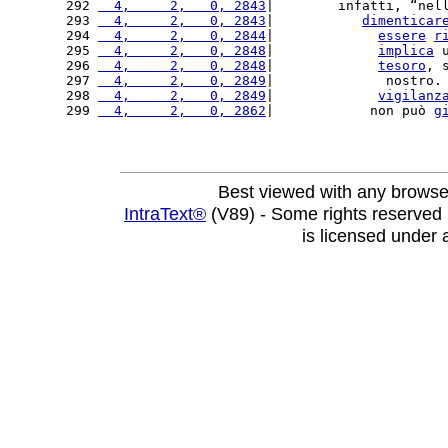
292 
  4,     2,   0, 2843
|        infatti, “nel
293 
  4,     2,   0, 2843
|           
dimenticar
294 
  4,     2,   0, 2844
|             
essere
r
295 
  4,     2,   0, 2848
|             
implica
 
296 
  4,     2,   0, 2848
|             
tesoro
, 
297 
  4,     2,   0, 2849
|              nostro.
298 
  4,     2,   0, 2849
|             
vigilanz
299 
  4,     2,   0, 2862
|            non può 
g
Best viewed with any browse
IntraText®
(V89) - Some rights reserved
is licensed under