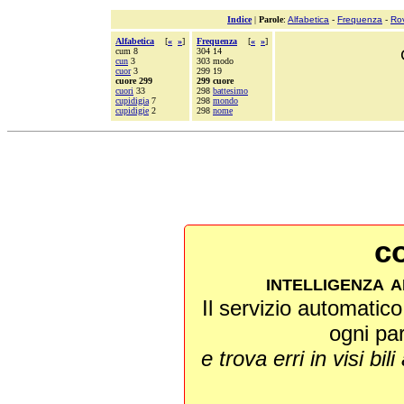
Indice
|
Parole
:
Alfabetica
-
Frequenza
-
Ro
Alfabetica
[
«
»
]
Frequenza
[
«
»
]
cum 8
304 14
cun
3
303 modo
cuor
3
299 19
cuore 299
299 cuore
cuori
33
298
battesimo
cupidigia
7
298
mondo
cupidigie
2
298
nome
co
intelligenza a
Il servizio automatico 
ogni pa
e trova erri in visi bili