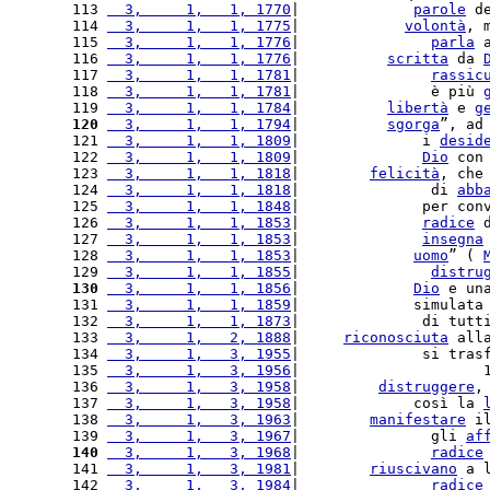
113 
  3,     1,   1, 1770
|             
parole
 d
114 
  3,     1,   1, 1775
|            
volontà
, 
115 
  3,     1,   1, 1776
|               
parla
 
116 
  3,     1,   1, 1776
|          
scritta
 da 
117 
  3,     1,   1, 1781
|               
rassic
118 
  3,     1,   1, 1781
|               è più 
119 
  3,     1,   1, 1784
|          
libertà
 e 
g
120
  3,     1,   1, 1794
|          
sgorga
”, ad
121 
  3,     1,   1, 1809
|              i 
desid
122 
  3,     1,   1, 1809
|              
Dio
 con
123 
  3,     1,   1, 1818
|        
felicità
, che
124 
  3,     1,   1, 1818
|               di 
abb
125 
  3,     1,   1, 1848
|              per con
126 
  3,     1,   1, 1853
|              
radice
 
127 
  3,     1,   1, 1853
|              
insegna
128 
  3,     1,   1, 1853
|             
uomo
” ( 
129 
  3,     1,   1, 1855
|               
distru
130
  3,     1,   1, 1856
|             
Dio
 e un
131 
  3,     1,   1, 1859
|             simulata
132 
  3,     1,   1, 1873
|              di tutt
133 
  3,     1,   2, 1888
|     
riconosciuta
 all
134 
  3,     1,   3, 1955
|              si tras
135 
  3,     1,   3, 1956
|                     
136 
  3,     1,   3, 1958
|         
distruggere
,
137 
  3,     1,   3, 1958
|             così la 
138 
  3,     1,   3, 1963
|        
manifestare
 i
139 
  3,     1,   3, 1967
|               gli 
af
140
  3,     1,   3, 1968
|               
radice
141 
  3,     1,   3, 1981
|        
riuscivano
 a 
142 
  3,     1,   3, 1984
|               
radice