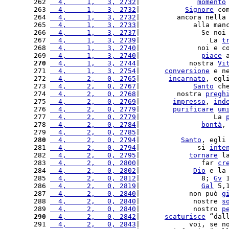
262 
  4,     1,   3, 2732
|              
momento
263 
  4,     1,   3, 2732
|           
Signore
 co
264 
  4,     1,   3, 2732
|         ancora nella
265 
  4,     1,   3, 2733
|             alla man
266 
  4,     1,   3, 2737
|               Se noi
267 
  4,     1,   3, 2739
|                 La 
t
268 
  4,     1,   3, 2740
|              noi e c
269 
  4,     1,   3, 2740
|               
piace
 
270
  4,     1,   3, 2744
|            nostra 
Vi
271 
  4,     1,   3, 2754
|      
conversione
 e n
272 
  4,     2,   0, 2765
|       
incarnato
, egl
273 
  4,     2,   0, 2767
|             
Santo
 ch
274 
  4,     2,   0, 2768
|         nostra 
pregh
275 
  4,     2,   0, 2769
|        
impresso
, 
ind
276 
  4,     2,   0, 2779
|        
purificare
um
277 
  4,     2,   0, 2779
|                  La 
278 
  4,     2,   0, 2784
|               
bontà
,
279 
  4,     2,   0, 2785
|                     
280
  4,     2,   0, 2794
|          
Santo
, egli
281 
  4,     2,   0, 2794
|              si 
inte
282 
  4,     2,   0, 2795
|            
tornare
 l
283 
  4,     2,   0, 2800
|               far 
cr
284 
  4,     2,   0, 2802
|             
Dio
 e la
285 
  4,     2,   0, 2812
|               8; 
Gv
 
286 
  4,     2,   0, 2819
|               
Gal
 5,
287 
  4,     2,   0, 2840
|            non può 
g
288 
  4,     2,   0, 2840
|             nostre 
s
289 
  4,     2,   0, 2840
|             nostro 
p
290
  4,     2,   0, 2842
|      
scaturisce
 “dal
291 
  4,     2,   0, 2843
|            voi, se n