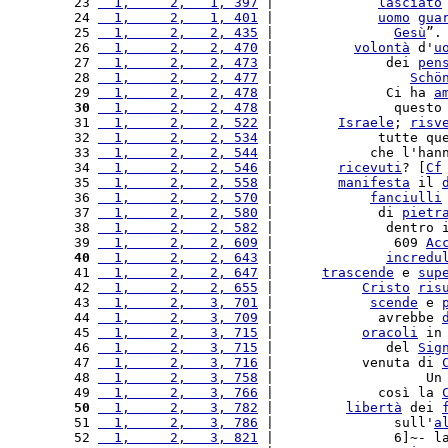
 23 
  1,     2,   1, 397
 |             
lasciato
 24 
  1,     2,   1, 401
 |             
uomo
gua
 25 
  1,     2,   2, 435
 |               
Gesù
”.
 26 
  1,     2,   2, 470
 |          
volontà
 d'
u
 27 
  1,     2,   2, 473
 |              dei 
pen
 28 
  1,     2,   2, 477
 |                 
Schö
 29 
  1,     2,   2, 478
 |              Ci ha 
a
 30
  1,     2,   2, 478
 |               questo
 31 
  1,     2,   2, 522
 |        
Israele
; 
risv
 32 
  1,     2,   2, 534
 |             tutte qu
 33 
  1,     2,   2, 544
 |            che l'han
 34 
  1,     2,   2, 546
 |        
ricevuti
? [
Cf
 35 
  1,     2,   2, 558
 |        
manifesta
 il 
 36 
  1,     2,   2, 570
 |            
fanciulli
 37 
  1,     2,   2, 580
 |             di 
pietr
 38 
  1,     2,   2, 582
 |              dentro 
 39 
  1,     2,   2, 609
 |               609 
Ac
 40
  1,     2,   2, 643
 |              
incredu
 41 
  1,     2,   2, 647
 |      
trascende
 e 
sup
 42 
  1,     2,   2, 655
 |           
Cristo
ris
 43 
  1,     2,   3, 701
 |            
scende
 e 
 44 
  1,     2,   3, 709
 |             avrebbe 
 45 
  1,     2,   3, 715
 |           
oracoli
 in
 46 
  1,     2,   3, 715
 |              del 
Sig
 47 
  1,     2,   3, 716
 |           venuta di 
 48 
  1,     2,   3, 758
 |                   Un
 49 
  1,     2,   3, 766
 |             così la 
 50
  1,     2,   3, 782
 |         
libertà
 dei 
 51 
  1,     2,   3, 786
 |               sull'
a
 52 
  1,     2,   3, 821
 |               6]~- l