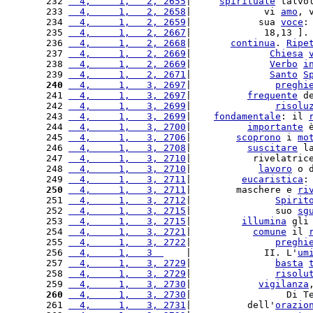
232 
  4,     1,   2, 2655
|     
spirituale
 talvo
233 
  4,     1,   2, 2658
|             vi 
amo
, 
234 
  4,     1,   2, 2659
|            sua 
voce
:
235 
  4,     1,   2, 2667
|             18,13 ].
236 
  4,     1,   2, 2668
|       
continua
. 
Ripe
237 
  4,     1,   2, 2669
|              
Chiesa
238 
  4,     1,   2, 2669
|              
Verbo
i
239 
  4,     1,   2, 2671
|              
Santo
S
240
  4,     1,   3, 2697
|               
preghi
241 
  4,     1,   3, 2697
|          
frequente
 d
242 
  4,     1,   3, 2699
|               
risolu
243 
  4,     1,   3, 2699
|    
fondamentale
: il 
244 
  4,     1,   3, 2700
|          
importante
 
245 
  4,     1,   3, 2706
|        
scoprono
 i 
mo
246 
  4,     1,   3, 2708
|          
suscitare
 l
247 
  4,     1,   3, 2710
|           rivelatric
248 
  4,     1,   3, 2710
|            
lavoro
 o 
249 
  4,     1,   3, 2711
|         
eucaristica
:
250
  4,     1,   3, 2711
|        maschere e 
ri
251 
  4,     1,   3, 2712
|               
Spirit
252 
  4,     1,   3, 2715
|               suo 
sg
253 
  4,     1,   3, 2715
|         
illumina
 gli
254 
  4,     1,   3, 2721
|           
comune
 il 
255 
  4,     1,   3, 2722
|               
preghi
256 
  4,     1,   3  
    |             II. L'
um
257 
  4,     1,   3, 2729
|               
basta
258 
  4,     1,   3, 2729
|               
risolu
259 
  4,     1,   3, 2730
|            
vigilanza
260
  4,     1,   3, 2730
|                 Di T
261 
  4,     1,   3, 2731
|          dell'
orazio