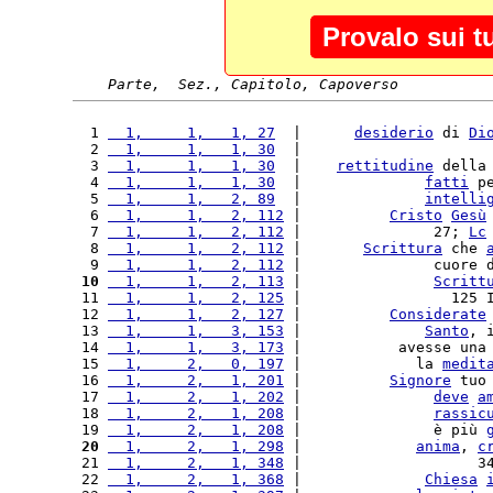
Provalo sui t
Parte,  Sez., Capitolo, Capoverso
  1 
  1,     1,   1, 27
  |      
desiderio
 di 
Di
  2 
  1,     1,   1, 30
  |                     
  3 
  1,     1,   1, 30
  |    
rettitudine
 della
  4 
  1,     1,   1, 30
  |              
fatti
 p
  5 
  1,     1,   2, 89
  |              
intelli
  6 
  1,     1,   2, 112
 |          
Cristo
Gesù
  7 
  1,     1,   2, 112
 |               27; 
Lc
  8 
  1,     1,   2, 112
 |       
Scrittura
 che 
  9 
  1,     1,   2, 112
 |               cuore 
 10
  1,     1,   2, 113
 |               
Scritt
 11 
  1,     1,   2, 125
 |                 125 
 12 
  1,     1,   2, 127
 |          
Considerate
 13 
  1,     1,   3, 153
 |              
Santo
, 
 14 
  1,     1,   3, 173
 |           avesse una
 15 
  1,     2,   0, 197
 |             la 
medit
 16 
  1,     2,   1, 201
 |          
Signore
 tuo
 17 
  1,     2,   1, 202
 |               
deve
a
 18 
  1,     2,   1, 208
 |               
rassic
 19 
  1,     2,   1, 208
 |               è più 
 20
  1,     2,   1, 298
 |             
anima
, 
c
 21 
  1,     2,   1, 348
 |                    3
 22 
  1,     2,   1, 368
 |              
Chiesa