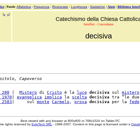
ice
|
Parole
:
Alfabetica
-
Frequenza
-
Rovesciate
-
Lunghezza
-
Statistiche
|
Aiuto
|
Biblioteca Intra
[
«
»
]
Catechismo della Chiesa Cattolic
IntraText - Concordanze
decisiva
pitolo, Capoverso
 280
 |  
Mistero
 di 
Cristo
 è la 
luce
decisiva
 sul 
mistero
 1970
| 
evangelica
implica
 la 
scelta
decisiva
 tra “le due
 2583
|     sul 
monte
Carmelo
, 
prova
decisiva
 per la 
fede
Best viewed with any browser at 800x600 or 768x1024 on Tablet PC
me rights reserved by
EuloTech SRL
- 1996-2007. Content in this page is licensed under a
Creat