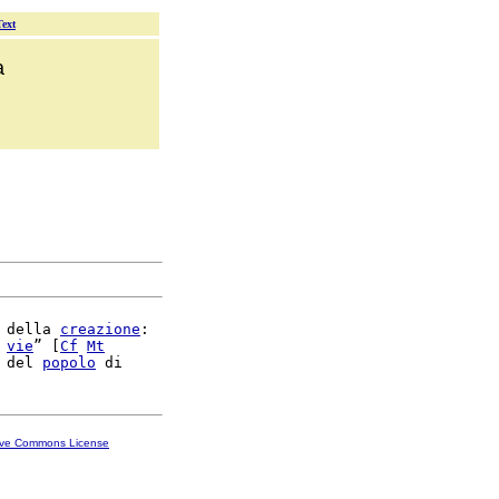
Text
a
 della 
creazione
:

 
vie
” [
Cf
Mt
 del 
popolo
ive Commons License