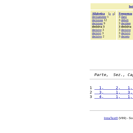
Ind
Alfabetica
[
«
»
]
Frequenza
decisamente
1
3
darsi
decisione
12
3
deboli
decisioni
9
3
decidere
decisiva 3
3 decisiva
decisive
3
3
decisive
decisivi
3
3
decisivi
decisivo
2
3
decreto
Parte,  Sez., Ca
1 
  1,     2,   1,
2 
  3,     1,   3,
3 
  4,     1,   1,
IntraText®
(V89) - So