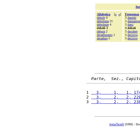
Ind
Alfabetica
[
«
»
]
Frequenza
debole
4
3
daniele
debolezza
21
3
dannazion
debolezze
4
3
darsi
deboli 3
3 deboli
debora
2
3
decidere
decadimento
1
3
decisiva
decaduta
5
3
decisive
Parte,  Sez., Capit
1 
  3,     1,   1, 17
2 
  3,     2,   2, 22
3 
  3,     2,   2, 23
IntraText®
(V89) - So