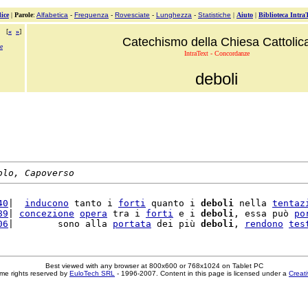
ice
|
Parole
:
Alfabetica
-
Frequenza
-
Rovesciate
-
Lunghezza
-
Statistiche
|
Aiuto
|
Biblioteca Intra
[
«
»
]
Catechismo della Chiesa Cattolic
e
IntraText - Concordanze
deboli
olo, Capoverso
40
|  
inducono
 tanto i 
forti
 quanto i 
deboli
 nella 
tentaz
89
| 
concezione
opera
 tra i 
forti
 e i 
deboli
, essa può 
po
06
|        sono alla 
portata
 dei più 
deboli
, 
rendono
tes
Best viewed with any browser at 800x600 or 768x1024 on Tablet PC
me rights reserved by
EuloTech SRL
- 1996-2007. Content in this page is licensed under a
Creat