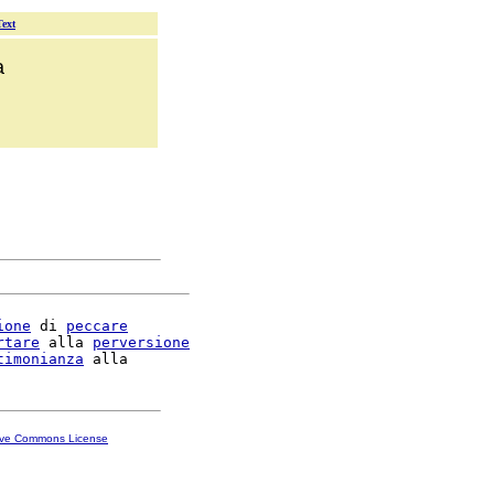
Text
a
ione
 di 
peccare
rtare
 alla 
perversione
timonianza
ive Commons License