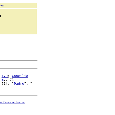
Text
a
 
179
; 
Concilio
nm
., 71-

 71]. “
Padre
ive Commons License