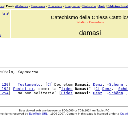
ice
|
Parole
:
Alfabetica
-
Frequenza
-
Rovesciate
-
Lunghezza
-
Statistiche
|
Aiuto
|
Biblioteca Intra
[
«
»
]
Catechismo della Chiesa Cattolic
IntraText - Concordanze
damasi
e
pitolo, Capoverso
 120
|   
Testamento
: [
Cf
 Decretum 
Damasi
: 
Denz
. -
Schönm
.,
 192
| 
Pontefici
, come: la “
fides
Damasi
” [
Cf
Denz
. -
Schö
 254
|   ma non solitario” [
Fides
Damasi
: 
Denz
. -
Schönm
.,
Best viewed with any browser at 800x600 or 768x1024 on Tablet PC
me rights reserved by
EuloTech SRL
- 1996-2007. Content in this page is licensed under a
Creat