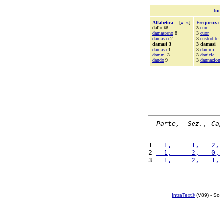
Ind
Alfabetica
[
«
»
]
Frequenza
dallo 66
3
cun
damasceno
8
3
cuor
damasco
2
3
custodite
damasi 3
3 damasi
damaso
1
3
dammi
dammi
3
3
daniele
dando
9
3
dannazion
Parte,  Sez., Ca
1 
  1,     1,   2,
2 
  1,     2,   0,
3 
  1,     2,   1,
IntraText®
(V89) - So