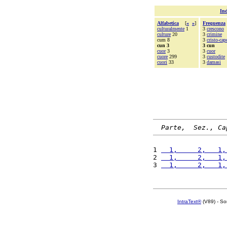
Ind
Alfabetica
[
«
»
]
Frequenza
culturalmente
1
3
crescono
culture
20
3
crimine
cum 8
3
cristo-cap
cun 3
3 cun
cuor
3
3
cuor
cuore
299
3
custodite
cuori
33
3
damasi
Parte,  Sez., Ca
1 
  1,     2,   1,
2 
  1,     2,   1,
3 
  1,     2,   1,
IntraText®
(V89) - So