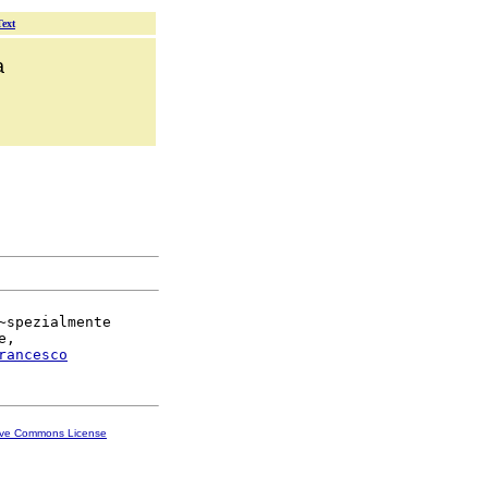
Text
a
~spezialmente

,

rancesco
ive Commons License