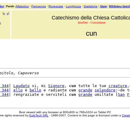
ice
|
Parole
:
Alfabetica
-
Frequenza
-
Rovesciate
-
Lunghezza
-
Statistiche
|
Aiuto
|
Biblioteca Intra
[
«
»
]
Catechismo della Chiesa Cattolic
IntraText - Concordanze
o
cun
pitolo, Capoverso
 344
| 
Laudato
 si, mi 
Signore
, 
cun
 tutte le tue 
creature
,
 344
| 
ello
 è 
bello
 e radiante 
cun
grande
splendore
:~de te
 344
| rengraziate e serviteli 
cun
grande
 umiltate [
San
F
Best viewed with any browser at 800x600 or 768x1024 on Tablet PC
me rights reserved by
EuloTech SRL
- 1996-2007. Content in this page is licensed under a
Creat