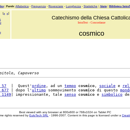
ice
|
Parole
:
Alfabetica
-
Frequenza
-
Rovesciate
-
Lunghezza
-
Statistiche
|
Aiuto
|
Biblioteca Intra
[
«
»
]
Catechismo della Chiesa Cattolic
i
IntraText - Concordanze
le
cosmico
e
pitolo, Capoverso
 57
  |  Quest'
ordine
, ad un 
tempo
cosmico
, 
sociale
 e 
rel
 677
 | dopo l'
ultimo
 sommovimento 
cosmico
 di questo 
mond
 1149
| impressionante, tale 
senso
cosmico
 e 
simbolico
 de
Best viewed with any browser at 800x600 or 768x1024 on Tablet PC
me rights reserved by
EuloTech SRL
- 1996-2007. Content in this page is licensed under a
Creat