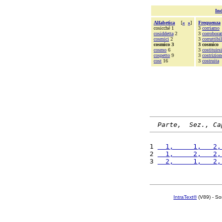
Ind
Alfabetica
[
«
»
]
Frequenza
cosicché 1
3
corriamo
cosiddetta
2
3
corroborat
cosmici
2
3
corruttibi
cosmico 3
3 cosmico
cosmo
6
3
costituirsi
cospetto
9
3
costrizion
cost
16
3
costruita
Parte,  Sez., Ca
1 
  1,     1,   2,
2 
  1,     2,   2,
3 
  2,     1,   2,
IntraText®
(V89) - So