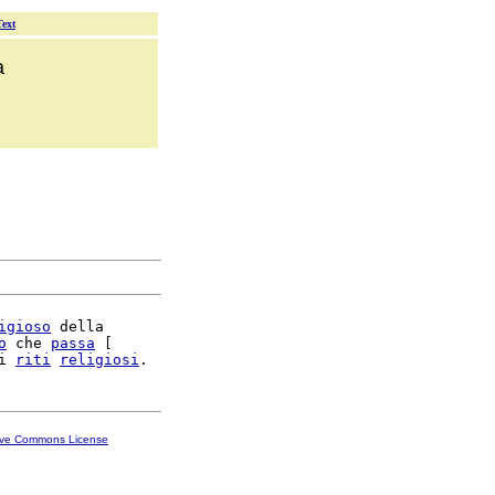
Text
a
igioso
 della

o
 che 
passa
 [

i 
riti
religiosi
ive Commons License