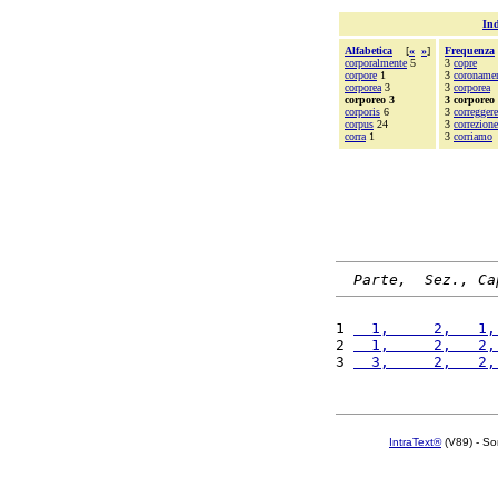
Ind
Alfabetica
[
«
»
]
Frequenza
corporalmente
5
3
copre
corpore
1
3
coroname
corporea
3
3
corporea
corporeo 3
3 corporeo
corporis
6
3
correggere
corpus
24
3
correzione
corra
1
3
corriamo
Parte,  Sez., Ca
1 
  1,     2,   1,
2 
  1,     2,   2,
3 
  3,     2,   2,
IntraText®
(V89) - So