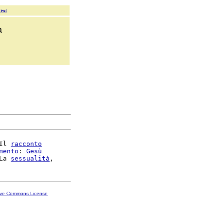
Text
a
Il 
racconto
mento
: 
Gesù
La 
sessualità
ive Commons License