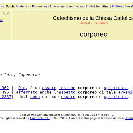
ice
|
Parole
:
Alfabetica
-
Frequenza
-
Rovesciate
-
Lunghezza
-
Statistiche
|
Aiuto
|
Biblioteca Intra
[
«
»
]
Catechismo della Chiesa Cattolic
nto
IntraText - Concordanze
corporeo
pitolo, Capoverso
 362
 |  
Dio
, è un 
essere
insieme
corporeo
 e 
spirituale
. 
 496
 | 
affermato
 anche l'
aspetto
corporeo
 di tale 
avveni
 2337
|  dell'
uomo
 nel suo 
essere
corporeo
 e 
spirituale
. 
Best viewed with any browser at 800x600 or 768x1024 on Tablet PC
me rights reserved by
EuloTech SRL
- 1996-2007. Content in this page is licensed under a
Creat