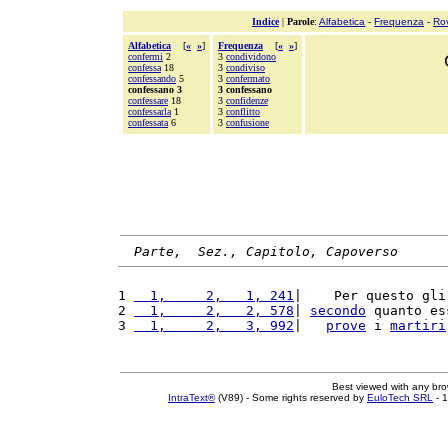
Indice
|
Parole
:
Alfabetica
-
Frequenza
-
Ro
Alfabetica
[
«
»
]
Frequenza
[
«
»
]
confermi
2
3
condividono
confessa
18
3
condiviso
confessando
5
3
confermato
confessano 3
3 confessano
confessare
18
3
confidenze
confessarla
1
3
conflitto
confessata
6
3
confusione
Parte,  Sez., Capitolo, Capoverso
1 
  1,     2,   1, 241
|    Per questo gli
2 
  1,     2,   2, 578
| 
secondo
 quanto es
3 
  1,     2,   3, 992
|   
prove
 i 
martiri
Best viewed with any br
IntraText®
(V89) - Some rights reserved by
EuloTech SRL
- 1