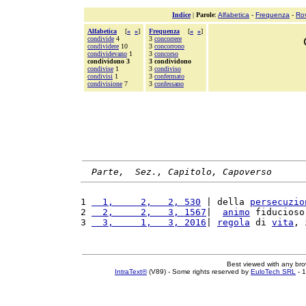
Indice
|
Parole
:
Alfabetica
-
Frequenza
-
Ro
Alfabetica
[
«
»
]
Frequenza
[
«
»
]
condivide
4
3
concorrere
condividere
10
3
concorrono
condividevano
1
3
concorso
condividono 3
3 condividono
condivise
1
3
condiviso
condivisi
1
3
confermato
condivisione
7
3
confessano
Parte,  Sez., Capitolo, Capoverso
1 
  1,     2,   2, 530
 | della 
persecuzio
2 
  2,     2,   3, 1567
|  
animo
 fiducioso
3 
  3,     1,   3, 2016
| 
regola
 di 
vita
, 
Best viewed with any br
IntraText®
(V89) - Some rights reserved by
EuloTech SRL
- 1