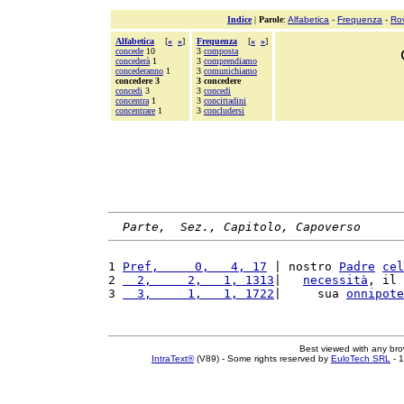
Indice
|
Parole
:
Alfabetica
-
Frequenza
-
Ro
Alfabetica
[
«
»
]
Frequenza
[
«
»
]
concede
10
3
composta
concederà
1
3
comprendiamo
concederanno
1
3
comunichiamo
concedere 3
3 concedere
concedi
3
3
concedi
concentra
1
3
concittadini
concentrare
1
3
concludersi
Parte,  Sez., Capitolo, Capoverso
1 
Pref,     0,   4, 17
 | nostro 
Padre
cel
2 
  2,     2,   1, 1313
|   
necessità
, il 
3 
  3,     1,   1, 1722
|     sua 
onnipote
Best viewed with any br
IntraText®
(V89) - Some rights reserved by
EuloTech SRL
- 1