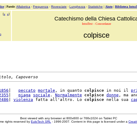
ice
|
Parole
:
Alfabetica
-
Frequenza
-
Rovesciate
-
Lunghezza
-
Statistiche
|
Aiuto
|
Biblioteca Intra
[
«
»
]
Catechismo della Chiesa Cattolic
IntraText - Concordanze
colpisce
o
itolo, Capoverso
1856
|   
peccato
mortale
, in quanto 
colpisce
 in noi il 
pr
2355
|   
piaga
sociale
. 
Normalmente
colpisce
donne
, ma an
2486
| 
violenza
 fatta all'altro. Lo 
colpisce
 nella sua 
ca
Best viewed with any browser at 800x600 or 768x1024 on Tablet PC
me rights reserved by
EuloTech SRL
- 1996-2007. Content in this page is licensed under a
Creat