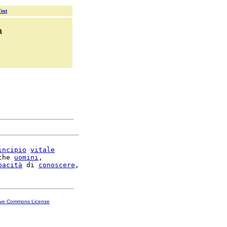
Text
a
incipio
vitale
che 
uomini
,

pacità
 di 
conoscere
ive Commons License