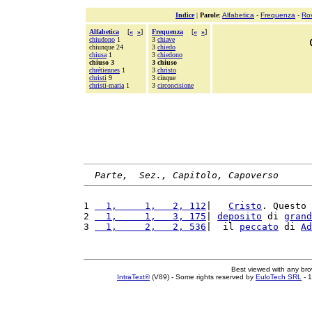
Indice
|
Parole
:
Alfabetica
-
Frequenza
-
Ro
Alfabetica
[
«
»
]
Frequenza
[
«
»
]
chiudono
1
3
chiave
chiunque 24
3
chiedo
chiusa
1
3
chiedono
chiuso 3
3 chiuso
chrétiennes
1
3
christo
christi
9
3 cinque
christi-maria
1
3
circoncisione
Parte,  Sez., Capitolo, Capoverso
1 
  1,     1,   2, 112
|   
Cristo
. Questo 
2 
  1,     1,   3, 175
| 
deposito
 di 
grand
3 
  1,     2,   2, 536
|  il 
peccato
 di 
Ad
Best viewed with any br
IntraText®
(V89) - Some rights reserved by
EuloTech SRL
- 1