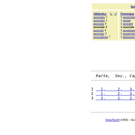
Ind
Alfabetica
[
«
»
]
Frequenza
associarsi
2
3
assimilat
associasti
1
3
assiste
associata
4
3
assistere
associate 3
3 associate
associati
4
3
assumono
associato
2
3
assumpsit
associazioni
7
3
attenzioni
Parte,  Sez., Ca
1 
  1,     2,   3,
2 
  1,     2,   3,
3 
  3,     2,   2,
IntraText®
(V89) - So