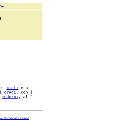
Text
a
ei 
cieli
 e al

i
gradi
, con i

moderni
ive Commons License