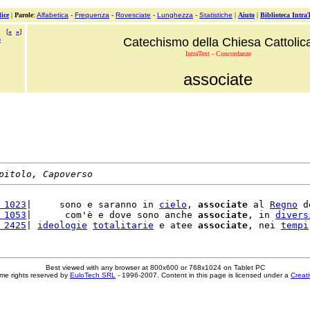
ice
|
Parole
:
Alfabetica
-
Frequenza
-
Rovesciate
-
Lunghezza
-
Statistiche
|
Aiuto
|
Biblioteca Intra
[
«
»
]
o
Catechismo della Chiesa Cattolic
IntraText - Concordanze
associate
pitolo, Capoverso
 1023
|     sono e saranno in 
cielo
, 
associate
 al 
Regno
 d
 1053
|      com'è e dove sono anche 
associate
, in 
divers
 2425
| 
ideologie
totalitarie
 e atee 
associate
, nei 
tempi
Best viewed with any browser at 800x600 or 768x1024 on Tablet PC
me rights reserved by
EuloTech SRL
- 1996-2007. Content in this page is licensed under a
Creat