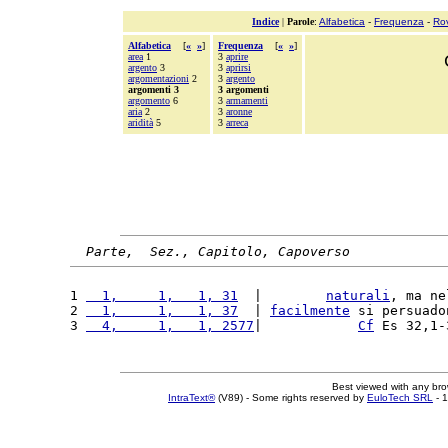
Indice
|
Parole
:
Alfabetica
-
Frequenza
-
Ro
Alfabetica
[
«
»
]
Frequenza
[
«
»
]
area
1
3
aprire
argento
3
3
aprirsi
argomentazioni
2
3
argento
argomenti 3
3 argomenti
argomento
6
3
armamenti
aria
2
3
aronne
aridità
5
3
arreca
Parte,  Sez., Capitolo, Capoverso
1 
  1,     1,   1, 31
  |        
naturali
, ma ne
2 
  1,     1,   1, 37
  | 
facilmente
 si persuado
3 
  4,     1,   1, 2577
|            
Cf
 Es 32,1-
Best viewed with any br
IntraText®
(V89) - Some rights reserved by
EuloTech SRL
- 1