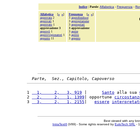
Indice
|
Parole
:
Alfabetica
-
Frequenza
-
Ro
Alfabetica
[
«
»
]
Frequenza
[
«
»
]
approvata
2
3
approfondisce
approvati
1
3
appropriarsene
approvato
1
3
appropriati
approvazione 3
3 approvazione
approvò
1
3
aprire
approvvigionatori
1
3
aprirsi
appunto
11
3
argento
Parte,  Sez., Capitolo, Capoverso
1 
  1,     2,   3, 919
 |      
Santo
 alla sua 
2 
  2,     2,   1, 1399
| opportune 
circostanz
3 
  3,     2,   1, 2155
|   
essere
interpretat
Best viewed with any br
IntraText®
(V89) - Some rights reserved by
EuloTech SRL
- 1