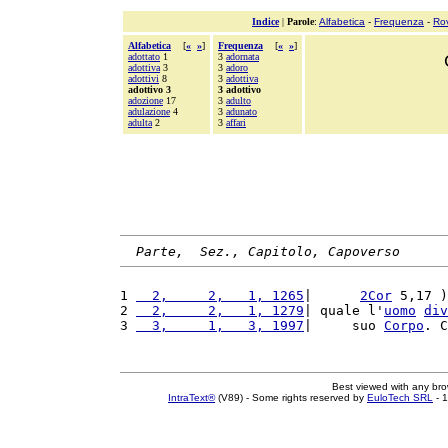
Indice
|
Parole
:
Alfabetica
-
Frequenza
-
Ro
Alfabetica
[
«
»
]
Frequenza
[
«
»
]
adottato
1
3
adornata
adottiva
3
3
adoro
adottivi
8
3
adottiva
adottivo 3
3 adottivo
adozione
17
3
adulto
adulazione
4
3
adunato
adulta
2
3
affari
Parte,  Sez., Capitolo, Capoverso
1 
  2,     2,   1, 1265
|      
2Cor
 5,17 )
2 
  2,     2,   1, 1279
| quale l'
uomo
div
3 
  3,     1,   3, 1997
|     suo 
Corpo
. C
Best viewed with any br
IntraText®
(V89) - Some rights reserved by
EuloTech SRL
- 1