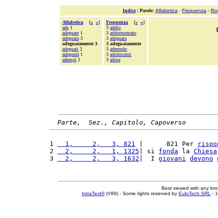
Indice
|
Parole
:
Alfabetica
-
Frequenza
-
Ro
Alfabetica
[
«
»
]
Frequenza
[
«
»
]
ade
1
3
addio
adeguare
1
3
addormentato
adeguata
3
3
adeguata
adeguatamente 3
3 adeguatamente
adeguati
2
3
aderendo
adeguerà
1
3
adolescenti
adempi
2
3
adora
Parte,  Sez., Capitolo, Capoverso
1 
  1,     2,   3, 821
 |      821 Per 
rispo
2 
  2,     2,   1, 1325
| si 
fonda
 la 
Chiesa
3 
  2,     2,   3, 1632
|  I 
giovani
devono
Best viewed with any br
IntraText®
(V89) - Some rights reserved by
EuloTech SRL
- 1