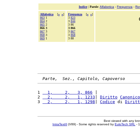
Indice
|
Parole
:
Alfabetica
-
Frequenza
-
Ro
Alfabetica
[
«
»
]
Frequenza
[
«
»
]
863
1
3
823
864
2
3
844
865
2
3 86
866 3
3 866
867
3
3
867
868
3
3
868
869
1
3 88
Parte,  Sez., Capitolo, Capoverso
1 
  1,     2,   3, 866
 |                 
2 
  2,     2,   1, 1233
| 
Diritto
Canonico
3 
  2,     2,   1, 1298
| 
Codice
 di 
Diritt
Best viewed with any br
IntraText®
(V89) - Some rights reserved by
EuloTech SRL
- 1