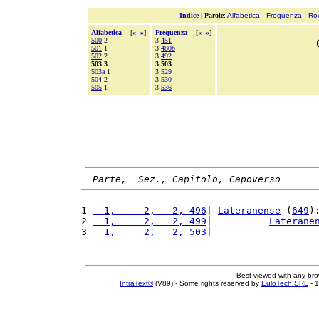
Indice
|
Parole
:
Alfabetica
-
Frequenza
-
Ro
Alfabetica
[
«
»
]
Frequenza
[
«
»
]
500
2
3
451
501
1
3
480b
502
2
3
492
503 3
3 503
503a
1
3
529
504
2
3
530
505
1
3
536
Parte,  Sez., Capitolo, Capoverso
1 
  1,     2,   2, 496
| 
Lateranense
 (
649
)
2 
  1,     2,   2, 499
|          
Laterane
3 
  1,     2,   2, 503
|                  
Best viewed with any br
IntraText®
(V89) - Some rights reserved by
EuloTech SRL
- 1