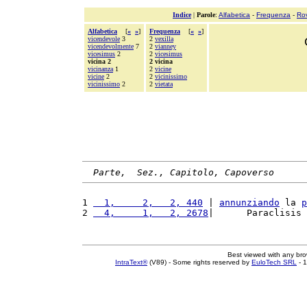
Indice
|
Parole
:
Alfabetica
-
Frequenza
-
Ro
Alfabetica
[
«
»
]
Frequenza
[
«
»
]
vicendevole
3
2
vexilla
vicendevolmente
7
2
vianney
vicesimus
2
2
vicesimus
vicina 2
2 vicina
vicinanza
1
2
vicine
vicine
2
2
vicinissimo
vicinissimo
2
2
vietata
Parte,  Sez., Capitolo, Capoverso
1 
  1,     2,   2, 440
 | 
annunziando
 la 
p
2 
  4,     1,   2, 2678
|      Paraclisis 
Best viewed with any br
IntraText®
(V89) - Some rights reserved by
EuloTech SRL
- 1