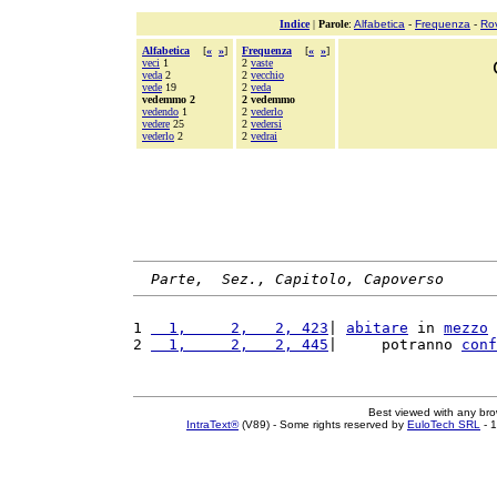
Indice
|
Parole
:
Alfabetica
-
Frequenza
-
Ro
Alfabetica
[
«
»
]
Frequenza
[
«
»
]
veci
1
2
vaste
veda
2
2
vecchio
vede
19
2
veda
vedemmo 2
2 vedemmo
vedendo
1
2
vederlo
vedere
25
2
vedersi
vederlo
2
2
vedrai
Parte,  Sez., Capitolo, Capoverso
1 
  1,     2,   2, 423
| 
abitare
 in 
mezzo
 
2 
  1,     2,   2, 445
|     potranno 
conf
Best viewed with any br
IntraText®
(V89) - Some rights reserved by
EuloTech SRL
- 1