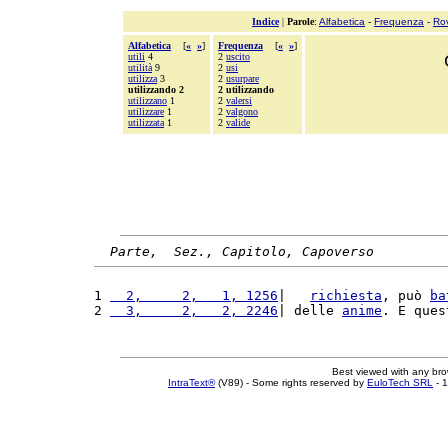
Indice
|
Parole
:
Alfabetica
-
Frequenza
-
Ro
Alfabetica
[
«
»
]
Frequenza
[
«
»
]
utili
4
2
uscito
utilità
9
2
usi
utilizza
3
2
usurpare
utilizzando 2
2 utilizzando
utilizzano
1
2
valersi
utilizzare
1
2
valgono
utilizzata
1
2
valide
Parte,  Sez., Capitolo, Capoverso
1 
  2,     2,   1, 1256
|   
richiesta
, può 
ba
2 
  3,     2,   2, 2246
| delle 
anime
. E ques
Best viewed with any br
IntraText®
(V89) - Some rights reserved by
EuloTech SRL
- 1