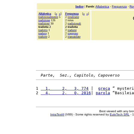
Indice
|
Parole
:
Alfabetica
-
Frequenza
-
Ro
Alfabetica
[
«
»
]
Frequenza
[
«
»
]
tradizionalmente
5
2
totalitarie
tradizione
126
2 totus
tradizioni
30
2
tradizionali
tradotta 2
2 tradotta
tradotto
1
2
tradurre
traduce
1
2
traggono
tradurre
2
2
tramandate
Parte,  Sez., Capitolo, Capoverso
1 
  1,     2,   3, 774
 |  
greca
 “ mysteri
2 
  4,     2,   0, 2816
| 
parola
 “Basileia
Best viewed with any br
IntraText®
(V89) - Some rights reserved by
EuloTech SRL
- 1