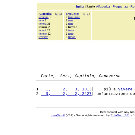
Indice
|
Parole
:
Alfabetica
-
Frequenza
-
Ro
Alfabetica
[
«
»
]
Frequenza
[
«
»
]
terrarum
1
2
terminano
terre
2
2
terrà
terrena
31
2
terre
terrene 2
2 terrene
terreni
12
2
testa
terreno
12
2
tetto
terrestre
3
2
timori
Parte,  Sez., Capitolo, Capoverso
1 
  1,     2,   3, 1013
|    più a 
vivere
 
2 
  3,     2,   2, 2427
| un'animazione de
Best viewed with any br
IntraText®
(V89) - Some rights reserved by
EuloTech SRL
- 1