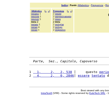
Indice
|
Parole
:
Alfabetica
-
Frequenza
-
Ro
Alfabetica
[
«
»
]
Frequenza
[
«
»
]
teniamo
1
2
temere
tensione
1
2
tempestivamente
tensioni
5
2
tenera
tenta 2
2 tenta
tentano
1
2
teologiae
tentare
4
2
teologo
tentate
1
2
terapeutico
Parte,  Sez., Capitolo, Capoverso
1 
  1,     2,   2, 538
 |     questo 
perio
2 
  4,     2,   0, 2846
| 
essere
tentato
 d
Best viewed with any br
IntraText®
(V89) - Some rights reserved by
EuloTech SRL
- 1