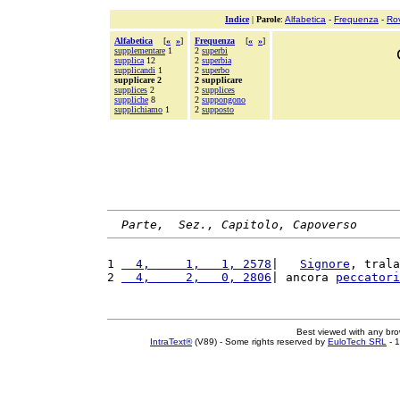
Indice
|
Parole
:
Alfabetica
-
Frequenza
-
Ro
Alfabetica
[
«
»
]
Frequenza
[
«
»
]
supplementare
1
2
superbi
supplica
12
2
superbia
supplicandi
1
2
superbo
supplicare 2
2 supplicare
supplices
2
2
supplices
suppliche
8
2
suppongono
supplichiamo
1
2
supposto
Parte,  Sez., Capitolo, Capoverso
1 
  4,     1,   1, 2578
|   
Signore
, trala
2 
  4,     2,   0, 2806
| ancora 
peccatori
Best viewed with any br
IntraText®
(V89) - Some rights reserved by
EuloTech SRL
- 1