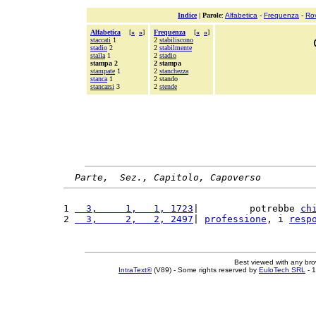
Indice
|
Parole
:
Alfabetica
-
Frequenza
-
Ro
Alfabetica
[
«
»
]
Frequenza
[
«
»
]
staccati
1
2
stabiliscono
stadio
2
2
stabilmente
stalla
1
2
stadio
stampa 2
2 stampa
stampate
1
2
stanchezza
stanca
1
2 stando
stancarsi
3
2
stende
Parte,  Sez., Capitolo, Capoverso
1 
  3,     1,   1, 1723
|         potrebbe 
ch
2 
  3,     2,   2, 2497
| 
professione
, i 
resp
Best viewed with any br
IntraText®
(V89) - Some rights reserved by
EuloTech SRL
- 1