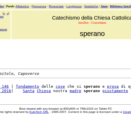
ice
|
Parole
:
Alfabetica
-
Frequenza
-
Rovesciate
-
Lunghezza
-
Statistiche
|
Aiuto
|
Biblioteca Intra
[
«
»
]
nte
Catechismo della Chiesa Cattolic
IntraText - Concordanze
azione
sperano
pitolo, Capoverso
 146
 | 
fondamento
 delle 
cose
 che si 
sperano
 e 
prova
 di q
 2016
|    
Santa
Chiesa
 nostra 
madre
sperano
giustamente
 
Best viewed with any browser at 800x600 or 768x1024 on Tablet PC
me rights reserved by
EuloTech SRL
- 1996-2007. Content in this page is licensed under a
Creat