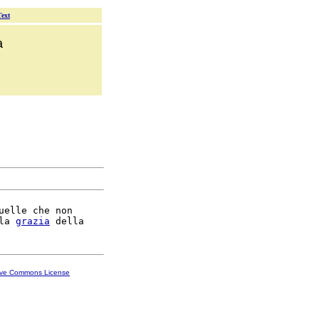
Text
a
uelle che non

la 
grazia
ive Commons License