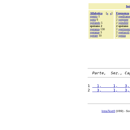
Ind
Alfabetica
[
«
»
]
Frequenza
spento
1
2
speditame
spera
6
2
spegnere
sperando
5
2
spendere
sperano 2
2 sperano
speranza
130
2
speriment
speranze
3
2
spettacoli
sperare
10
2
spezza
Parte,  Sez., Ca
1 
  1,     1,   3,
2 
  3,     1,   3,
IntraText®
(V89) - So