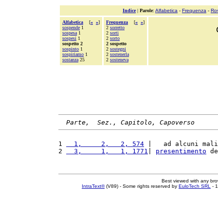
Indice
|
Parole
:
Alfabetica
-
Frequenza
-
Ro
Alfabetica
[
«
»
]
Frequenza
[
«
»
]
sospende
1
2
sorretto
sospesa
1
2
sorti
sospesi
1
2
sorto
sospetto 2
2 sospetto
sospinto
1
2
sostegni
sospiriamo
1
2
sostenerla
sostanza
25
2
sosteneva
Parte,  Sez., Capitolo, Capoverso
1 
  1,     2,   2, 574
 |   ad alcuni mali
2 
  3,     1,   1, 1771
| 
presentimento
 de
Best viewed with any br
IntraText®
(V89) - Some rights reserved by
EuloTech SRL
- 1