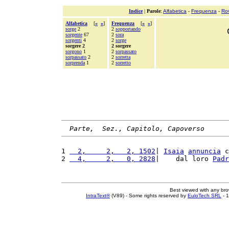
Indice
|
Parole
:
Alfabetica
-
Frequenza
-
Ro
Alfabetica
[
«
»
]
Frequenza
[
«
»
]
sorge
2
2
sopportando
sorgente
67
2
sora
sorgenti
4
2
sorge
sorgere 2
2 sorgere
sorgono
1
2
sorpassato
sorpassato
2
2
sorretta
sorprenda
1
2
sorretto
Parte,  Sez., Capitolo, Capoverso
1 
  2,     2,   2, 1502
| 
Isaia
annuncia
 c
2 
  4,     2,   0, 2828
|    dal loro 
Padr
Best viewed with any br
IntraText®
(V89) - Some rights reserved by
EuloTech SRL
- 1