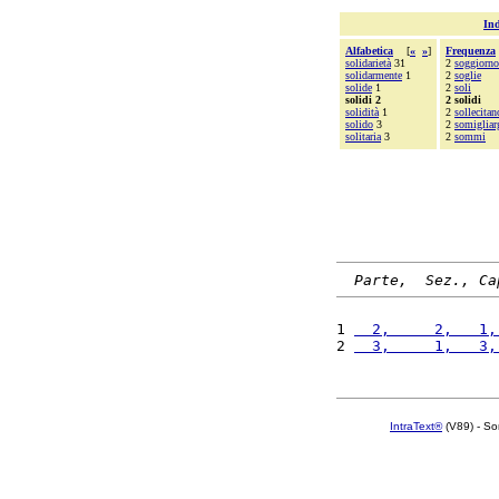
Ind
Alfabetica
[
«
»
]
Frequenza
solidarietà
31
2
soggiorno
solidarmente
1
2
soglie
solide
1
2
soli
solidi 2
2 solidi
solidità
1
2
sollecitan
solido
3
2
somigliar
solitaria
3
2
sommi
Parte,  Sez., Ca
1 
  2,     2,   1,
2 
  3,     1,   3,
IntraText®
(V89) - So