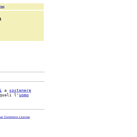
Text
a
i
 a 
sostenere
quali l'
uomo
ive Commons License