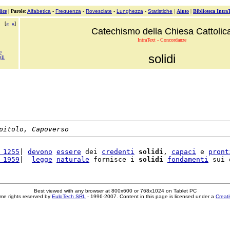
ice
|
Parole
:
Alfabetica
-
Frequenza
-
Rovesciate
-
Lunghezza
-
Statistiche
|
Aiuto
|
Biblioteca Intra
[
«
»
]
Catechismo della Chiesa Cattolic
IntraText - Concordanze
o
solidi
gli
pitolo, Capoverso
 1255
| 
devono
essere
 dei 
credenti
solidi
, 
capaci
 e 
pront
 1959
|  
legge
naturale
 fornisce i 
solidi
fondamenti
 sui 
Best viewed with any browser at 800x600 or 768x1024 on Tablet PC
me rights reserved by
EuloTech SRL
- 1996-2007. Content in this page is licensed under a
Creat